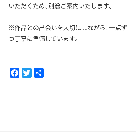
いただくため、別途ご案内いたします。
※作品との出会いを大切にしながら、一点ず
つ丁寧に準備しています。
F
T
共
ac
w
有
e
itt
b
er
o
o
k