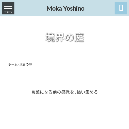

Moka Yoshino
menu
境界の庭
ホーム
>
境界の庭
言葉になる前の感覚を、拾い集める